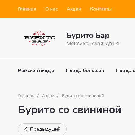
Главная
О нас
Акции
Контакты
Бурито Бар
Мексиканская кухня
Римская пицца
Пицца большая
Пицца 
Главная
/
Снеки
/
Бурито со свининой
Бурито со свининой
Предыдущий