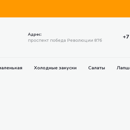
Адрес:
+7
проспект победа Революции 87б
маленькая
Холодные закуски
Салаты
Лапш